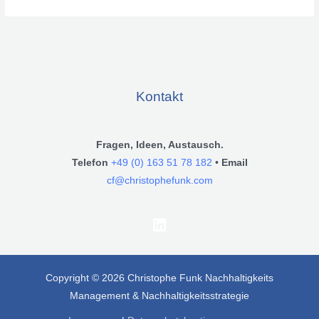
INFORMATIONEN
ZU
DEN
17
ZIELEN
FÜR
NACHHALTIGE
ENTWICKLUNG.
Kontakt
Fragen, Ideen, Austausch.
Telefon
+49 (0) 163 51 78 182
‬ •
Email
cf@christophefunk.com
LinkedIn
Copyright © 2026 Christophe Funk Nachhaltigkeits
Management & Nachhaltigkeitsstrategie