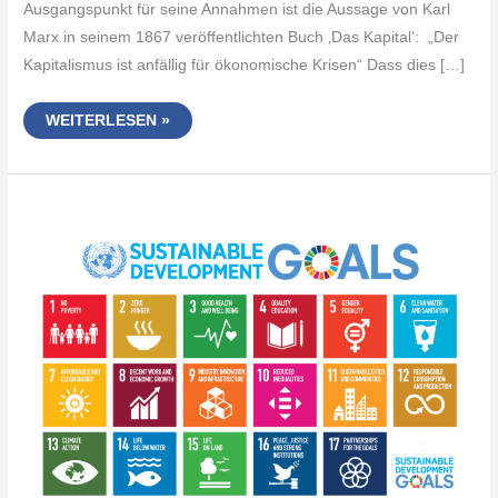
Ausgangspunkt für seine Annahmen ist die Aussage von Karl
Marx in seinem 1867 veröffentlichten Buch ‚Das Kapital‘: „Der
Kapitalismus ist anfällig für ökonomische Krisen“ Dass dies […]
GESELLSCHAFTLICHE
WEITERLESEN »
HERAUSFORDERUNGEN
DER
NACHHALTIGEN
TRANSFORMATION?